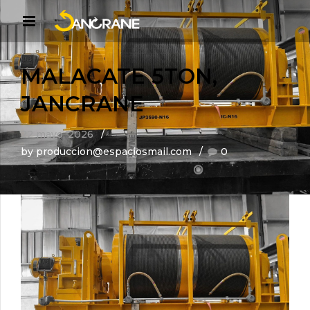
MALACATE 5TON,
JANCRANE
22 mayo, 2026
by produccion@espaciosmail.com
0