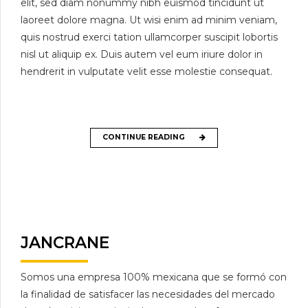
elit, sed diam nonummy nibh euismod tincidunt ut
laoreet dolore magna. Ut wisi enim ad minim veniam,
quis nostrud exerci tation ullamcorper suscipit lobortis
nisl ut aliquip ex. Duis autem vel eum iriure dolor in
hendrerit in vulputate velit esse molestie consequat.
CONTINUE READING
JANCRANE
Somos una empresa 100% mexicana que se formó con
la finalidad de satisfacer las necesidades del mercado